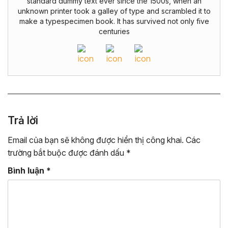
standard dummy text ever since the 1500s, when an
unknown printer took a galley of type and scrambled it to
make a typespecimen book. It has survived not only five
centuries
Trả lời
Email của bạn sẽ không được hiển thị công khai.
Các
trường bắt buộc được đánh dấu
*
Bình luận
*